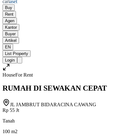
cari
aset
Buy
Rent
Agen
Kantor
Buyer
Artikel
EN
List Property
Login
House
For Rent
RUMAH DI SEWAKAN CEPAT
JL JAMBRUT BIDARACINA CAWANG
Rp 55 Jt
Tanah
100 m2